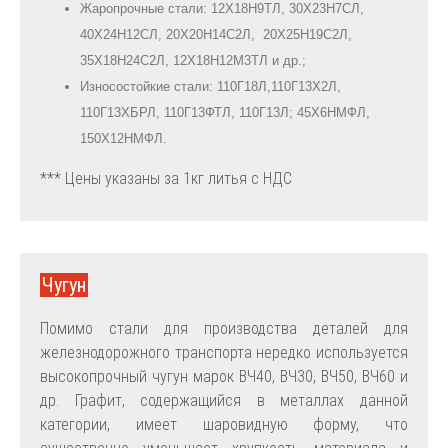
Жаропрочные стали: 12Х18Н9ТЛ, 30Х23Н7СЛ,
40Х24Н12СЛ, 20Х20Н14С2Л, 20Х25Н19С2Л,
35Х18Н24С2Л, 12Х18Н12М3ТЛ и др.;
Износостойкие стали: 110Г18Л,110Г13Х2Л,
110Г13ХБРЛ, 110Г13ФТЛ, 110Г13Л; 45Х6НМФЛ,
150Х12НМФЛ.
*** Цены указаны за 1кг литья с НДС
Чугун
Помимо стали для производства деталей для
железнодорожного транспорта нередко используется
высокопрочный чугун марок ВЧ40, ВЧ30, ВЧ50, ВЧ60 и
др. Графит, содержащийся в металлах данной
категории, имеет шаровидную форму, что