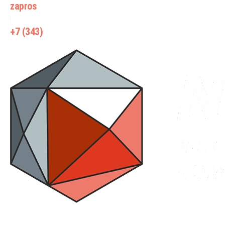
zapros
@wiki-prom24.ru
+7 (343)
385 71 55