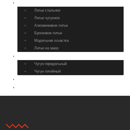
Литье
Литье стальное
Литье чугунное
Алюминиевое литье
Бронзовое литье
Модельная оснастка
Литье на заказ
Сырье
Чугун передельный
Чугун литейный
Логистика
Контакты