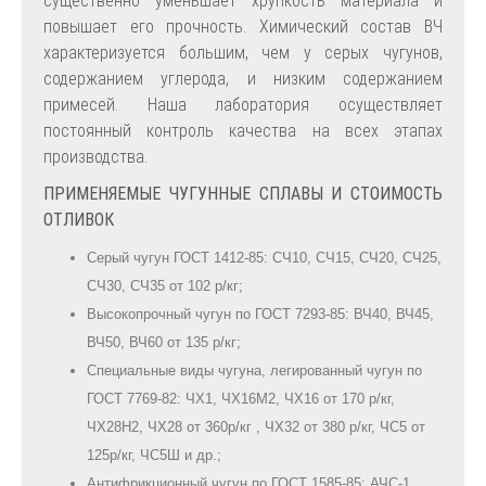
существенно уменьшает хрупкость материала и
повышает его прочность. Химический состав ВЧ
характеризуется большим, чем у серых чугунов,
содержанием углерода, и низким содержанием
примесей. Наша лаборатория осуществляет
постоянный контроль качества на всех этапах
производства.
ПРИМЕНЯЕМЫЕ ЧУГУННЫЕ СПЛАВЫ И СТОИМОСТЬ
ОТЛИВОК
Серый чугун ГОСТ 1412-85: СЧ10, СЧ15, СЧ20, СЧ25,
СЧ30, СЧ35 от 102 р/кг;
Высокопрочный чугун по ГОСТ 7293-85: ВЧ40, ВЧ45,
ВЧ50, ВЧ60 от 135 р/кг;
Специальные виды чугуна, легированный чугун по
ГОСТ 7769-82: ЧХ1, ЧХ16М2, ЧХ16 от 170 р/кг,
ЧХ28Н2, ЧХ28 от 360р/кг , ЧХ32 от 380 р/кг, ЧС5 от
125р/кг, ЧС5Ш и др.;
Антифрикционный чугун по ГОСТ 1585-85: АЧС-1,