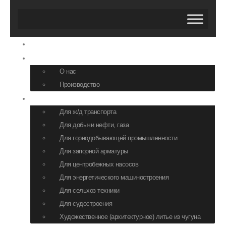
Главная
О компании
О нас
Производство
Продукция
Для ж/д транспорта
Для добычи нефти, газа
Для горнодобывающей промышленности
Для запорной арматуры
Для центробежных насосов
Для энергетического машиностроения
Для сельхоз техники
Для судостроения
Художественное (архитектурное) литье из чугуна