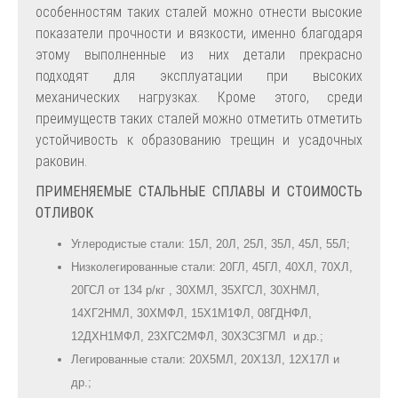
особенностям таких сталей можно отнести высокие
показатели прочности и вязкости, именно благодаря
этому выполненные из них детали прекрасно
подходят для эксплуатации при высоких
механических нагрузках. Кроме этого, среди
преимуществ таких сталей можно отметить отметить
устойчивость к образованию трещин и усадочных
раковин.
ПРИМЕНЯЕМЫЕ СТАЛЬНЫЕ СПЛАВЫ И СТОИМОСТЬ
ОТЛИВОК
Углеродистые стали: 15Л, 20Л, 25Л, 35Л, 45Л, 55Л;
Низколегированные стали: 20ГЛ, 45ГЛ, 40ХЛ, 70ХЛ,
20ГСЛ от 134 р/кг , 30ХМЛ, 35ХГСЛ, 30ХНМЛ,
14ХГ2НМЛ, 30ХМФЛ, 15Х1М1ФЛ, 08ГДНФЛ,
12ДХН1МФЛ, 23ХГС2МФЛ, 30Х3С3ГМЛ и др.;
Легированные стали: 20Х5МЛ, 20Х13Л, 12Х17Л и
др.;