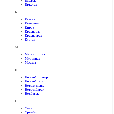
Ижевск
Иркутск
К
Казань
Кемерово
Киров
Краснодар
Красноярск
Курган
М
Магнитогорск
Мурманск
Москва
Н
Нижний Новгород
Нижний тагил
Новокузнецк
Новосибирск
Ноябрьск
О
Омск
Оренбург