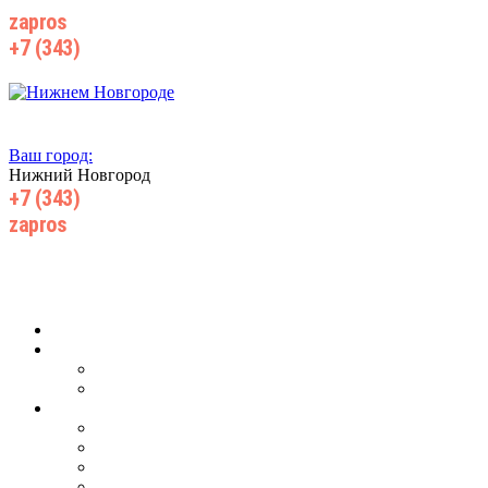
zapros
@wiki-prom24.ru
+7 (343)
385 71 55
Ваш город:
Нижний Новгород
+7 (343)
385 71 55
zapros
@wiki-prom24.ru
Главная
О компании
О нас
Производство
Продукция
Для ж/д транспорта
Для добычи нефти, газа
Для горнодобывающей промышленности
Для запорной арматуры