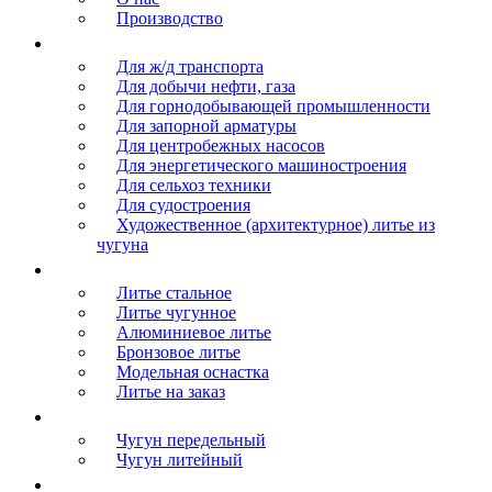
Производство
Продукция
Для ж/д транспорта
Для добычи нефти, газа
Для горнодобывающей промышленности
Для запорной арматуры
Для центробежных насосов
Для энергетического машиностроения
Для сельхоз техники
Для судостроения
Художественное (архитектурное) литье из
чугуна
Литье
Литье стальное
Литье чугунное
Алюминиевое литье
Бронзовое литье
Модельная оснастка
Литье на заказ
Сырье
Чугун передельный
Чугун литейный
Логистика