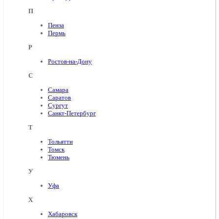
П
Пенза
Пермь
Р
Ростов-на-Дону
С
Самара
Саратов
Сургут
Санкт-Петербург
Т
Тольятти
Томск
Тюмень
У
Уфа
Х
Хабаровск