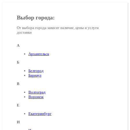
Выбор города:
От выбора города зависят наличие, цены и услуги
доставки
А
Архангельск
Б
Белгород
Барнаул
В
Волгоград
Воронеж
E
Екатеринбург
И